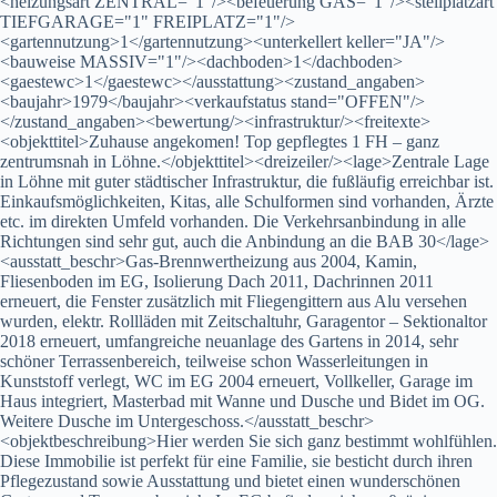
<heizungsart ZENTRAL="1"/><befeuerung GAS="1"/><stellplatzart
TIEFGARAGE="1" FREIPLATZ="1"/>
<gartennutzung>1</gartennutzung><unterkellert keller="JA"/>
<bauweise MASSIV="1"/><dachboden>1</dachboden>
<gaestewc>1</gaestewc></ausstattung><zustand_angaben>
<baujahr>1979</baujahr><verkaufstatus stand="OFFEN"/>
</zustand_angaben><bewertung/><infrastruktur/><freitexte>
<objekttitel>Zuhause angekomen! Top gepflegtes 1 FH – ganz
zentrumsnah in Löhne.</objekttitel><dreizeiler/><lage>Zentrale Lage
in Löhne mit guter städtischer Infrastruktur, die fußläufig erreichbar ist.
Einkaufsmöglichkeiten, Kitas, alle Schulformen sind vorhanden, Ärzte
etc. im direkten Umfeld vorhanden. Die Verkehrsanbindung in alle
Richtungen sind sehr gut, auch die Anbindung an die BAB 30</lage>
<ausstatt_beschr>Gas-Brennwertheizung aus 2004, Kamin,
Fliesenboden im EG, Isolierung Dach 2011, Dachrinnen 2011
erneuert, die Fenster zusätzlich mit Fliegengittern aus Alu versehen
wurden, elektr. Rollläden mit Zeitschaltuhr, Garagentor – Sektionaltor
2018 erneuert, umfangreiche neuanlage des Gartens in 2014, sehr
schöner Terrassenbereich, teilweise schon Wasserleitungen in
Kunststoff verlegt, WC im EG 2004 erneuert, Vollkeller, Garage im
Haus integriert, Masterbad mit Wanne und Dusche und Bidet im OG.
Weitere Dusche im Untergeschoss.</ausstatt_beschr>
<objektbeschreibung>Hier werden Sie sich ganz bestimmt wohlfühlen.
Diese Immobilie ist perfekt für eine Familie, sie besticht durch ihren
Pflegezustand sowie Ausstattung und bietet einen wunderschönen