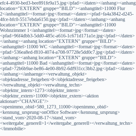
efc4-4930-bed3-bee891fe9a15.jpg</pfad></daten></anhang><anhang
location="EXTERN" gruppe="BILD"><anhangtitel>11000 Flur
2</anhangtitel><format>jpg</format><daten><pfad>fa4a3842-d245-
4fce-bfc0-5517ebda6150.jpg</pfad></daten></anhang><anhang
location="EXTERN" gruppe="BILD"><anhangtitel>11000
Wohnzimmer 1</anhangtitel><format>jpg</format><daten>
<pfad>96f4dbb3-5dd0-485c-a616-1c671d171a1e.jpg</pfad></daten>
</anhang><anhang location="EXTERN" gruppe="BILD">
<anhangtitel>11000 WC </anhangtitel><format>jpg</format><daten>
<pfad>536ea8ed-f810-4074-a708-97728e5dd0c7.jpg</pfad></daten>
</anhang><anhang location="EXTERN" gruppe="BILD">
<anhangtitel>11000 Bad </anhangtitel><format>jpg</format><daten>
<pfad>72b6b9ae-be86-4e00-8b92-6df931cc3bb2.jpg</pfad></daten>
</anhang></anhaenge><verwaltung_objekt>
<objektadresse_freigeben>0</objektadresse_freigeben>
</verwaltung_objekt><verwaltung_techn>
<objektnr_intern>1273</objektnr_intern>
<objektnr_extern>11000</objektnr_extern><aktion
aktionart="CHANGE"/>
<openimmo_obid>580_1273_11000</openimmo_obid>
<kennung_ursprung>onOffice Software</kennung_ursprung>
<stand_vom>2020-08-17</stand_vom>
<weitergabe_generell>1</weitergabe_generell></verwaltung_techn>
</immobilie>