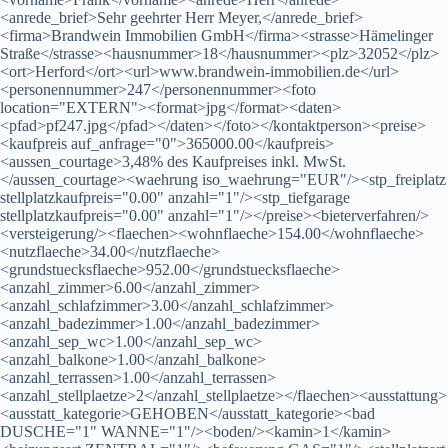
<anrede_brief>Sehr geehrter Herr Meyer,</anrede_brief>
<firma>Brandwein Immobilien GmbH</firma><strasse>Hämelinger
Straße</strasse><hausnummer>18</hausnummer><plz>32052</plz>
<ort>Herford</ort><url>www.brandwein-immobilien.de</url>
<personennummer>247</personennummer><foto
location="EXTERN"><format>jpg</format><daten>
<pfad>pf247.jpg</pfad></daten></foto></kontaktperson><preise>
<kaufpreis auf_anfrage="0">365000.00</kaufpreis>
<aussen_courtage>3,48% des Kaufpreises inkl. MwSt.
</aussen_courtage><waehrung iso_waehrung="EUR"/><stp_freiplatz
stellplatzkaufpreis="0.00" anzahl="1"/><stp_tiefgarage
stellplatzkaufpreis="0.00" anzahl="1"/></preise><bieterverfahren/>
<versteigerung/><flaechen><wohnflaeche>154.00</wohnflaeche>
<nutzflaeche>34.00</nutzflaeche>
<grundstuecksflaeche>952.00</grundstuecksflaeche>
<anzahl_zimmer>6.00</anzahl_zimmer>
<anzahl_schlafzimmer>3.00</anzahl_schlafzimmer>
<anzahl_badezimmer>1.00</anzahl_badezimmer>
<anzahl_sep_wc>1.00</anzahl_sep_wc>
<anzahl_balkone>1.00</anzahl_balkone>
<anzahl_terrassen>1.00</anzahl_terrassen>
<anzahl_stellplaetze>2</anzahl_stellplaetze></flaechen><ausstattung>
<ausstatt_kategorie>GEHOBEN</ausstatt_kategorie><bad
DUSCHE="1" WANNE="1"/><boden/><kamin>1</kamin>