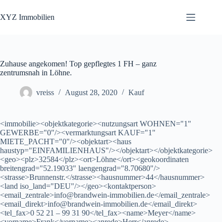
Zum
Inhalt
XYZ Immobilien
springen
Zuhause angekomen! Top gepflegtes 1 FH – ganz
zentrumsnah in Löhne.
vreiss
August 28, 2020
Kauf
<immobilie><objektkategorie><nutzungsart WOHNEN="1"
GEWERBE="0"/><vermarktungsart KAUF="1"
MIETE_PACHT="0"/><objektart><haus
haustyp="EINFAMILIENHAUS"/></objektart></objektkategorie>
<geo><plz>32584</plz><ort>Löhne</ort><geokoordinaten
breitengrad="52.19033" laengengrad="8.70680"/>
<strasse>Brunnenstr.</strasse><hausnummer>44</hausnummer>
<land iso_land="DEU"/></geo><kontaktperson>
<email_zentrale>info@brandwein-immobilien.de</email_zentrale>
<email_direkt>info@brandwein-immobilien.de</email_direkt>
<tel_fax>0 52 21 – 99 31 90</tel_fax><name>Meyer</name>
<vorname>Frank</vorname><anrede>Herr</anrede>