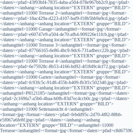
<daten><pfad>43f93bf4-7835-4aba-a504-078e967bb2c9.jpg</pfad>
</daten></anhang><anhang location="EXTERN" gruppe="BILD">
<anhangtitel>11000 Terrasse 2</anhangtitel><format>jpg</format>
<daten><pfad>18ac429a-d223-4107-baf9-f18b5bb9a9cd.jpg</pfad>
</daten></anhang><anhang location="EXTERN" gruppe="BILD">
<anhangtitel>11000 Garage</anhangtitel><format>jpg</format>
<daten><pfad>e60747e9-a504-4e70-afb4-909226e11fcb.jpg</pfad>
</daten></anhang><anhang location="EXTERN" gruppe="BILD">
<anhangtitel>11000 Terrasse 3</anhangtitel><format>jpg</format>
<daten><pfad>87766165-6e86-4bc9-9dc6-731adbecc22b.jpg</pfad>
</daten></anhang><anhang location="EXTERN" gruppe="BILD">
<anhangtitel>11000 Terrasse 4</anhangtitel><format>jpg</format>
<daten><pfad>6e75928c-8b53-4166-bd92-4f1849c4cf72.jpg</pfad>
</daten></anhang><anhang location="EXTERN" gruppe="BILD">
<anhangtitel>11000 Garten</anhangtitel><format>jpg</format>
<daten><pfad>fc93fc5c-91d8-455b-b409-fb3f1c502340.jpg</pfad>
</daten></anhang><anhang location="EXTERN" gruppe="BILD">
<anhangtitel>P8121185</anhangtitel><format>jpg</format><daten>
<pfad>2c169fa7-a5b6-4baa-b0fb-83d7ec4ccb0c.jpg</pfad></daten>
</anhang><anhang location="EXTERN" gruppe="BILD">
<anhangtitel>11000 Seitenansicht 4</anhangtitel>
<format>jpg</format><daten><pfad>febdd95c-2d70-4f82-88bb-
e5f067a6fe8f.jpg</pfad></daten></anhang><anhang
location="EXTERN" gruppe="BILD"><anhangtitel>11000
Terrasse</anhangtitel><format>jpg</format><daten><pfad>c8d6759f-