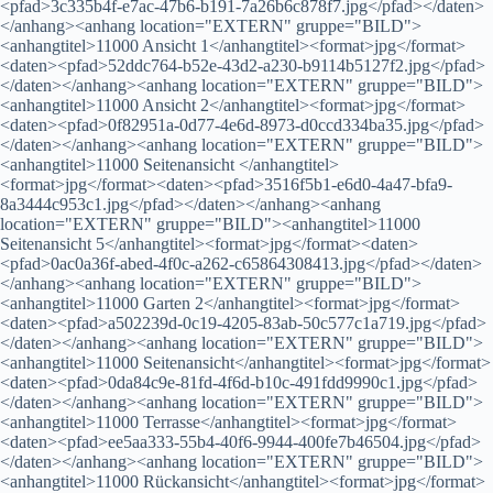
<pfad>3c335b4f-e7ac-47b6-b191-7a26b6c878f7.jpg</pfad></daten>
</anhang><anhang location="EXTERN" gruppe="BILD">
<anhangtitel>11000 Ansicht 1</anhangtitel><format>jpg</format>
<daten><pfad>52ddc764-b52e-43d2-a230-b9114b5127f2.jpg</pfad>
</daten></anhang><anhang location="EXTERN" gruppe="BILD">
<anhangtitel>11000 Ansicht 2</anhangtitel><format>jpg</format>
<daten><pfad>0f82951a-0d77-4e6d-8973-d0ccd334ba35.jpg</pfad>
</daten></anhang><anhang location="EXTERN" gruppe="BILD">
<anhangtitel>11000 Seitenansicht </anhangtitel>
<format>jpg</format><daten><pfad>3516f5b1-e6d0-4a47-bfa9-
8a3444c953c1.jpg</pfad></daten></anhang><anhang
location="EXTERN" gruppe="BILD"><anhangtitel>11000
Seitenansicht 5</anhangtitel><format>jpg</format><daten>
<pfad>0ac0a36f-abed-4f0c-a262-c65864308413.jpg</pfad></daten>
</anhang><anhang location="EXTERN" gruppe="BILD">
<anhangtitel>11000 Garten 2</anhangtitel><format>jpg</format>
<daten><pfad>a502239d-0c19-4205-83ab-50c577c1a719.jpg</pfad>
</daten></anhang><anhang location="EXTERN" gruppe="BILD">
<anhangtitel>11000 Seitenansicht</anhangtitel><format>jpg</format>
<daten><pfad>0da84c9e-81fd-4f6d-b10c-491fdd9990c1.jpg</pfad>
</daten></anhang><anhang location="EXTERN" gruppe="BILD">
<anhangtitel>11000 Terrasse</anhangtitel><format>jpg</format>
<daten><pfad>ee5aa333-55b4-40f6-9944-400fe7b46504.jpg</pfad>
</daten></anhang><anhang location="EXTERN" gruppe="BILD">
<anhangtitel>11000 Rückansicht</anhangtitel><format>jpg</format>