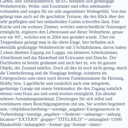
Garten- und Terrassenbereich. Im EG befinden sich großzügige
Wohnbereiche, Wohn- und Esszimmer sind offen miteinander
verbunden und sorgen für ein sehr angenehmes Wohngefühl. Von hier
gelangt man auch auf die geschützte Terrasse, die den Blick über den
sehr gepflegten und fast umlaufenden Garten schweifen lässt. Eine
Küche und ein weiteres Zimmer, welches unterschiedliche Nutzungen
ermöglicht, ergänzen den Lebensraum auf dieser Wohnebene, genau
wie ein WC, welches erst in 2004 neu gestaltet wurde. Über ein
Treppenhaus gelangt man in die obere Etage, hier befinden sich
ebenfalls großzügige Wohnbereiche mit 3 Schlafräumen, davon haben
2 einen direkten Zugang zur Loggia, ein kleineres Arbeitszimmer,
Abstellraum und das Masterbad mit Eckwanne und Dusche. Der
Dachboden ist bereits gedämmt und auch hier ist, wie im ganzen
Objekt, der Zustand tadellos. Doch all dies ist noch nicht genug, durch
die Unterkellerung und die Hanglage bedingt, existieren im
Untergeschoss zum einen noch diverse Funktionsräume für Heizung,
Hobby bzw. Lagerfläche und zusätzlich auch eine integrierte,
geräumige Garage mit einem Sektionaltor, die den Zugang natürlich
ebenso vom Haus aus und somit trocken ermöglicht. Ein absolut
seltenes Ausstattungsmerkmal. Überzeugen Sie sich selbst und
vereinbaren einen Besichtigungstermin mit uns, Sie werden begeistert
sein.</objektbeschreibung><sonstige_angaben>Energieausweis in
Vorbereitung</sonstige_angaben></freitexte><anhaenge><anhang
location="EXTERN" gruppe="TITELBILD"><anhangtitel>11000
Maskenbild</anhangtitel><format>jpg</format><daten>