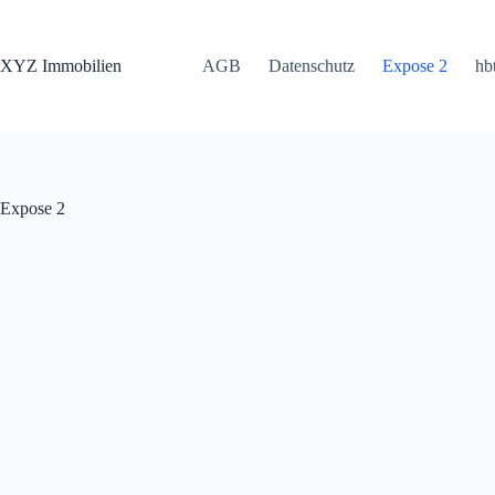
Zum
Inhalt
springen
XYZ Immobilien
AGB
Datenschutz
Expose 2
hb
Expose 2